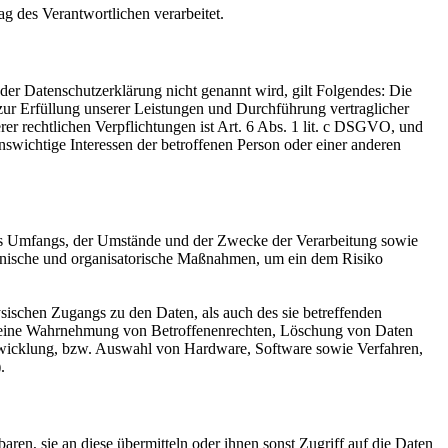
ag des Verantwortlichen verarbeitet.
er Datenschutzerklärung nicht genannt wird, gilt Folgendes: Die
 zur Erfüllung unserer Leistungen und Durchführung vertraglicher
r rechtlichen Verpflichtungen ist Art. 6 Abs. 1 lit. c DSGVO, und
enswichtige Interessen der betroffenen Person oder einer anderen
es Umfangs, der Umstände und der Zwecke der Verarbeitung sowie
technische und organisatorische Maßnahmen, um ein dem Risiko
sischen Zugangs zu den Daten, als auch des sie betreffenden
die eine Wahrnehmung von Betroffenenrechten, Löschung von Daten
ntwicklung, bzw. Auswahl von Hardware, Software sowie Verfahren,
.
en, sie an diese übermitteln oder ihnen sonst Zugriff auf die Daten