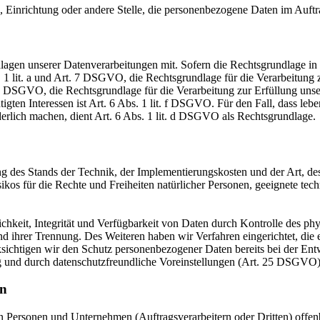
e, Einrichtung oder andere Stelle, die personenbezogene Daten im Auftr
en unserer Datenverarbeitungen mit. Sofern die Rechtsgrundlage in d
. 1 lit. a und Art. 7 DSGVO, die Rechtsgrundlage für die Verarbeitung
DSGVO, die Rechtsgrundlage für die Verarbeitung zur Erfüllung unsere
gten Interessen ist Art. 6 Abs. 1 lit. f DSGVO. Für den Fall, dass leb
erlich machen, dient Art. 6 Abs. 1 lit. d DSGVO als Rechtsgrundlage.
 des Stands der Technik, der Implementierungskosten und der Art, d
isikos für die Rechte und Freiheiten natürlicher Personen, geeignete 
keit, Integrität und Verfügbarkeit von Daten durch Kontrolle des phy
 und ihrer Trennung. Des Weiteren haben wir Verfahren eingerichtet, 
ksichtigen wir den Schutz personenbezogener Daten bereits bei der E
g und durch datenschutzfreundliche Voreinstellungen (Art. 25 DSGVO)
en
ersonen und Unternehmen (Auftragsverarbeitern oder Dritten) offenbar