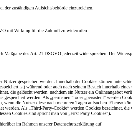
i der zuständigen Aufsichtsbehörde einzureichen.
GVO mit Wirkung für die Zukunft zu widerrufen
nach Maßgabe des Art. 21 DSGVO jederzeit widersprechen. Der Widersp
er Nutzer gespeichert werden. Innerhalb der Cookies können unterschi
peichert ist) während oder auch nach seinem Besuch innerhalb eines 
net, die gelöscht werden, nachdem ein Nutzer ein Onlineangebot verlä
tus gespeichert werden. Als „permanent“ oder „persistent“ werden Coo
en, wenn die Nutzer diese nach mehreren Tagen aufsuchen. Ebenso könn
 werden. Als „Third-Party-Cookie“ werden Cookies bezeichnet, die v
dessen Cookies sind spricht man von „First-Party Cookies“).
hierüber im Rahmen unserer Datenschutzerklärung auf.