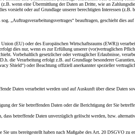
s (z.B. wenn eine Übermittlung der Daten an Dritte, wie an Zahlungsdie
g dies vorsieht oder auf Grundlage unserer berechtigten Interessen (z.B.
s sog. „Auftragsverarbeitungsvertrages“ beauftragen, geschieht dies 
en Union (EU) oder des Europäischen Wirtschaftsraums (EWR)) verarbe
folgt dies nur, wenn es zur Erfüllung unserer (vor)vertraglichen Pflich
hieht. Vorbehaltlich gesetzlicher oder vertraglicher Erlaubnisse, verarb
h. die Verarbeitung erfolgt z.B. auf Grundlage besonderer Garantien, 
cy Shield“) oder Beachtung offiziell anerkannter spezieller vertraglic
effende Daten verarbeitet werden und auf Auskunft über diese Daten so
ung der Sie betreffenden Daten oder die Berichtigung der Sie betreff
 dass betreffende Daten unverzüglich gelöscht werden, bzw. alterna
die Sie uns bereitgestellt haben nach Maßgabe des Art. 20 DSGVO zu er