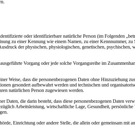
rn.
entifizierte oder identifizierbare natürliche Person (im Folgenden „betr
uordnung zu einer Kennung wie einem Namen, zu einer Kennnummer, zu 
druck der physischen, physiologischen, genetischen, psychischen, wirts
ren ausgeführte Vorgang oder jede solche Vorgangsreihe im Zusammenha
ner Weise, dass die personenbezogenen Daten ohne Hinzuziehung zusätz
tionen gesondert aufbewahrt werden und technischen und organisatoris
rbaren natürlichen Person zugewiesen werden.
ener Daten, die darin besteht, dass diese personenbezogenen Daten ver
glich Arbeitsleistung, wirtschaftliche Lage, Gesundheit, persönliche Vo
agen.
Behörde, Einrichtung oder andere Stelle, die allein oder gemeinsam mit