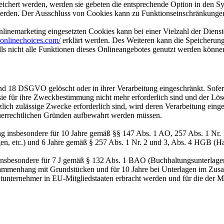
eichert werden, werden sie gebeten die entsprechende Option in den Sy
erden. Der Ausschluss von Cookies kann zu Funktionseinschränkungen
inemarketing eingesetzten Cookies kann bei einer Vielzahl der Dienste
onlinechoices.com/
erklärt werden. Des Weiteren kann die Speicherung
lls nicht alle Funktionen dieses Onlineangebotes genutzt werden könne
nd 18 DSGVO gelöscht oder in ihrer Verarbeitung eingeschränkt. Sofer
 sie für ihre Zweckbestimmung nicht mehr erforderlich sind und der L
zlich zulässige Zwecke erforderlich sind, wird deren Verarbeitung eing
steuerrechtlichen Gründen aufbewahrt werden müssen.
ng insbesondere für 10 Jahre gemäß §§ 147 Abs. 1 AO, 257 Abs. 1 Nr.
en, etc.) und 6 Jahre gemäß § 257 Abs. 1 Nr. 2 und 3, Abs. 4 HGB (Ha
 insbesondere für 7 J gemäß § 132 Abs. 1 BAO (Buchhaltungsunterlage
sammenhang mit Grundstücken und für 10 Jahre bei Unterlagen im Zusa
htunternehmer in EU-Mitgliedstaaten erbracht werden und für die d