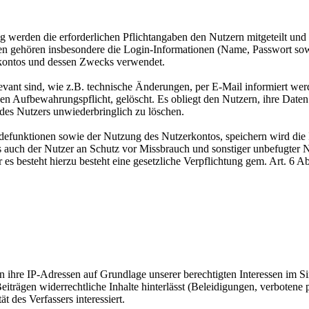
 werden die erforderlichen Pflichtangaben den Nutzern mitgeteilt un
aten gehören insbesondere die Login-Informationen (Name, Passwort so
kontos und dessen Zwecks verwendet.
levant sind, wie z.B. technische Änderungen, per E-Mail informiert w
hen Aufbewahrungspflicht, gelöscht. Es obliegt den Nutzern, ihre Date
 des Nutzers unwiederbringlich zu löschen.
funktionen sowie der Nutzung des Nutzerkontos, speichern wird die 
ls auch der Nutzer an Schutz vor Missbrauch und sonstiger unbefugter N
er es besteht hierzu besteht eine gesetzliche Verpflichtung gem. Art. 
ihre IP-Adressen auf Grundlage unserer berechtigten Interessen im Si
iträgen widerrechtliche Inhalte hinterlässt (Beleidigungen, verbotene p
 des Verfassers interessiert.