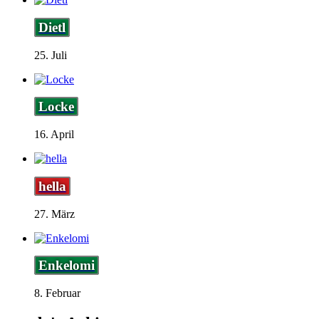
Dietl
25. Juli
Locke
16. April
hella
27. März
Enkelomi
8. Februar