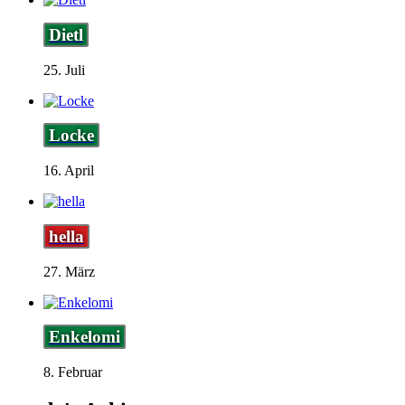
Dietl
25. Juli
Locke
16. April
hella
27. März
Enkelomi
8. Februar